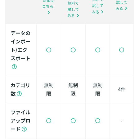
試して
無料で
試して
こちら
みる
試して
みる
みる
データの
インポー
ト/エク
スポート
カテゴリ
無制
無制
無制
4件
数
限
限
限
ファイル
アップロ
-
ード