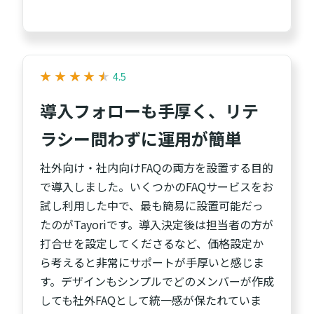
★
★
★
★
★
★
★
★
★
★
4.5
導入フォローも手厚く、リテ
ラシー問わずに運用が簡単
社外向け・社内向けFAQの両方を設置する目的
で導入しました。いくつかのFAQサービスをお
試し利用した中で、最も簡易に設置可能だっ
たのがTayoriです。導入決定後は担当者の方が
打合せを設定してくださるなど、価格設定か
ら考えると非常にサポートが手厚いと感じま
す。デザインもシンプルでどのメンバーが作成
しても社外FAQとして統一感が保たれていま