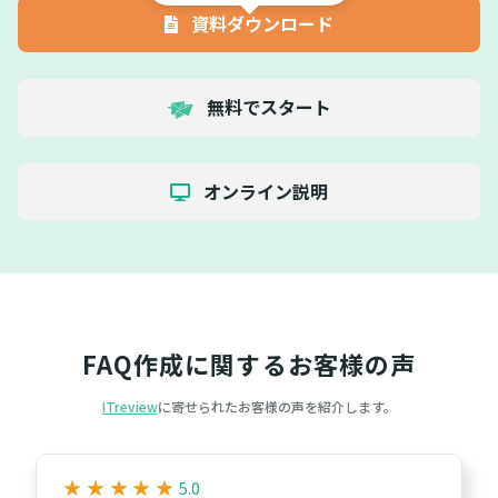
資料ダウンロード
無料でスタート
オンライン説明
FAQ作成に関するお客様の声
ITreview
に寄せられたお客様の声を紹介します。
★
★
★
★
★
★
★
★
★
★
5.0