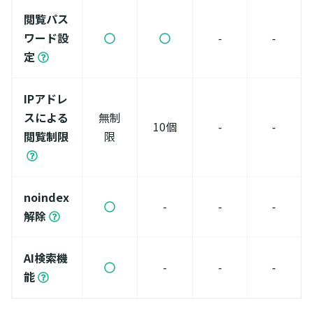
閲覧パス
ワード設
-
-
定
IPアドレ
スによる
無制
10個
-
-
閲覧制限
限
noindex
-
-
-
解除
AI検索機
-
-
-
能