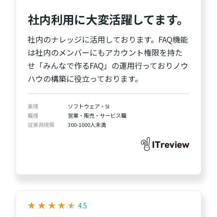
社内利用に大変活躍してます。
社内のナレッジに活用しております。FAQ機能
は社内のメンバーにもアカウント権限を持た
せ「みんなで作るFAQ」の運用行っておりノウ
ハウの構築に役立っております。
業種
ソフトウェア・SI
職種
営業・販売・サービス職
従業員規模
300-1000人未満
★
★
★
★
★
★
★
★
★
★
4.5