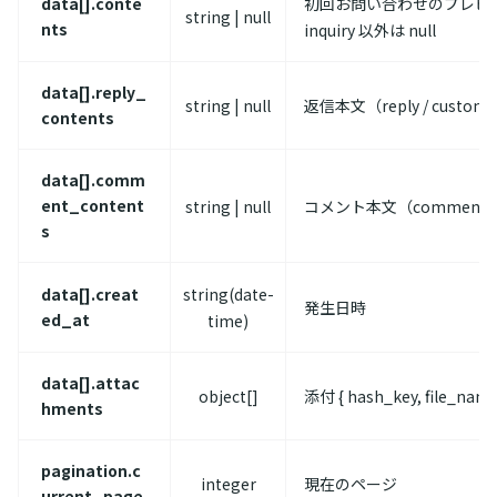
data[].conte
初回お問い合わせのプレビ
string | null
nts
inquiry 以外は null
data[].reply_
string | null
返信本文（reply / custome
contents
data[].comm
ent_content
string | null
コメント本文（comment
s
data[].creat
string(date-
発生日時
ed_at
time)
data[].attac
object[]
添付 { hash_key, file_name, 
hments
pagination.c
integer
現在のページ
urrent_page