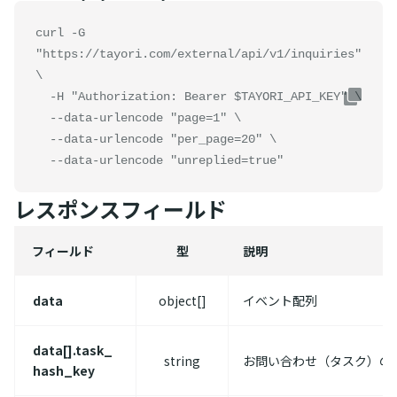
curl -G 
"https://tayori.com/external/api/v1/inquiries" 
\

  -H "Authorization: Bearer $TAYORI_API_KEY" \

  --data-urlencode "page=1" \

  --data-urlencode "per_page=20" \

  --data-urlencode "unreplied=true"
レスポンスフィールド
フィールド
型
説明
data
object[]
イベント配列
data[].task_
string
お問い合わせ（タスク）の ha
hash_key