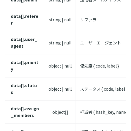
data[].refere
string | null
リファラ
r
data[].user_
string | null
ユーザーエージェント
agent
data[].priorit
object | null
優先度 { code, label }
y
data[].statu
object | null
ステータス { code, label }
s
data[].assign
object[]
担当者 { hash_key, name }
_members