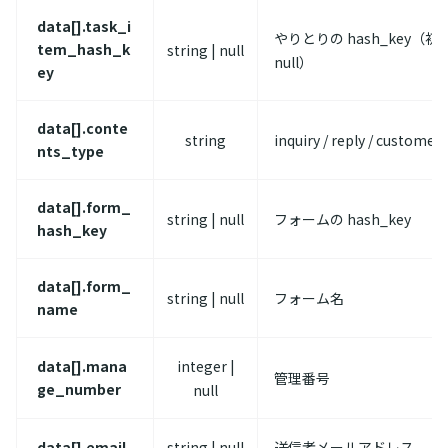
data[].task_i
やりとりの hash_key（
tem_hash_k
string | null
null）
ey
data[].conte
string
inquiry / reply / custome
nts_type
data[].form_
string | null
フォームの hash_key
hash_key
data[].form_
string | null
フォーム名
name
data[].mana
integer |
管理番号
ge_number
null
data[].email
string | null
送信者メールアドレス