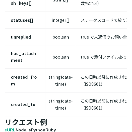
sh_keys[]
数指定可）
statuses[]
integer[]
ステータスコードで絞り込
unreplied
boolean
true で未返信のお問い合
has_attach
boolean
true で添付ファイルあり
ment
created_fro
string(date-
この日時以降に作成された
m
time)
（ISO8601）
string(date-
この日時以前に作成された
created_to
time)
（ISO8601）
リクエスト例
cURL
Node.js
Python
Ruby