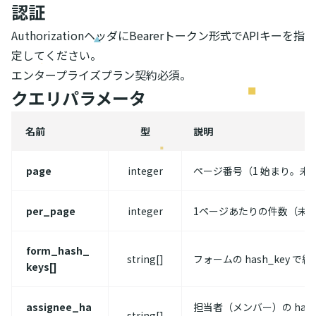
認証
AuthorizationヘッダにBearerトークン形式でAPIキーを指
定してください。
エンタープライズプラン契約必須。
クエリパラメータ
名前
型
説明
page
integer
ページ番号（1 始まり。未指
per_page
integer
1ページあたりの件数（未指定
form_hash_
string[]
フォームの hash_key 
keys[]
assignee_ha
担当者（メンバー）の hash
string[]